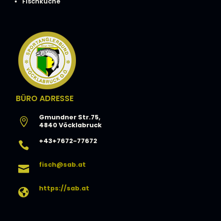
Fischküche
BÜRO ADRESSE
Gmundner Str.75,

4840 Vöcklabruck
+43+7672-77672

fisch@sab.at

https://sab.at
