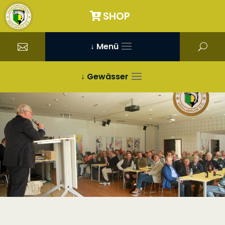
SHOP
↓ Menü
↓ Gewässer