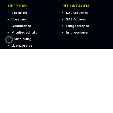
ÜBER SAB
REPORTAGEN
Statuten
SAB-Journal
Vorstand
SAB-Videos
Geschichte
Fangberichte
Mitgliedschaft
Impressionen
Anmeldung
Lizenzpreise
Häufige Fragen
WISSENSWERT
Schonzeiten & Brittelmaße
Fischschautafel
Fischküche