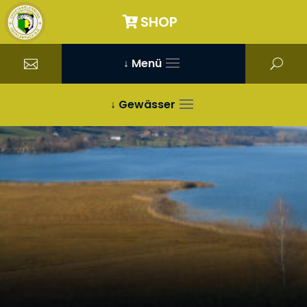
SHOP
↓ Menü
↓ Gewässer