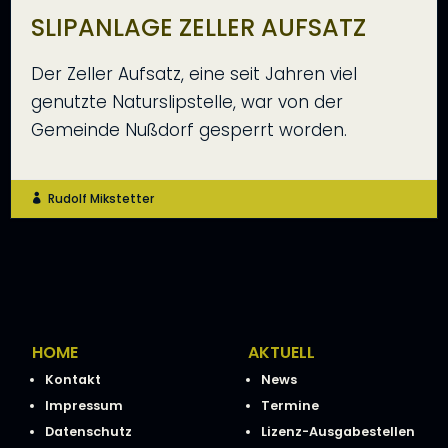
SLIPANLAGE ZELLER AUFSATZ
Der Zeller Aufsatz, eine seit Jahren viel
genutzte Naturslipstelle, war von der
Gemeinde Nußdorf gesperrt worden.
Rudolf Mikstetter

HOME
AKTUELL
Kontakt
News
Impressum
Termine
Datenschutz
Lizenz-Ausgabestellen