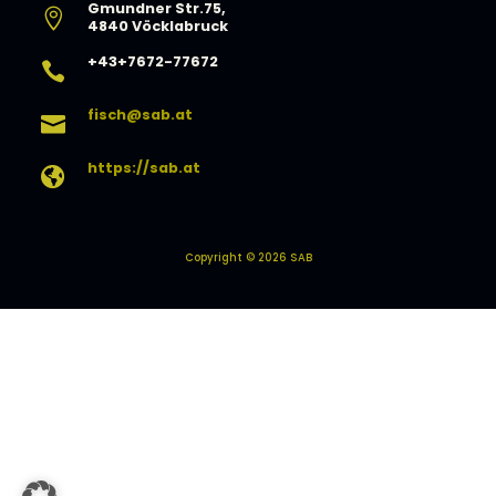
Gmundner Str.75,

4840 Vöcklabruck
+43+7672-77672

fisch@sab.at

https://sab.at

Copyright © 2026 SAB