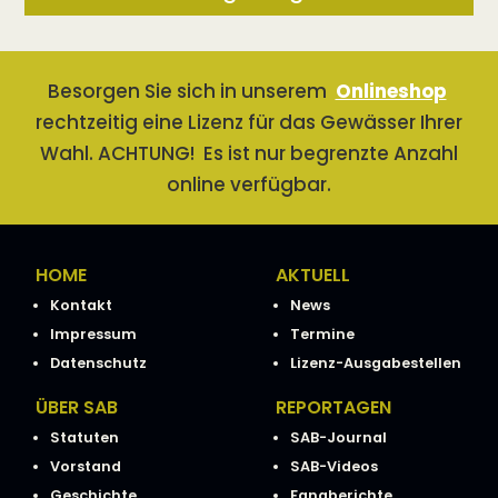
Besorgen Sie sich in unserem
Onlineshop
rechtzeitig eine Lizenz für das Gewässer Ihrer
Wahl. ACHTUNG! Es ist nur begrenzte Anzahl
online verfügbar.
HOME
AKTUELL
Kontakt
News
Impressum
Termine
Datenschutz
Lizenz-Ausgabestellen
ÜBER SAB
REPORTAGEN
Statuten
SAB-Journal
Vorstand
SAB-Videos
Geschichte
Fangberichte