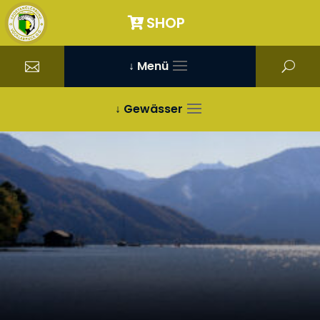
SHOP
↓ Menü
↓ Gewässer