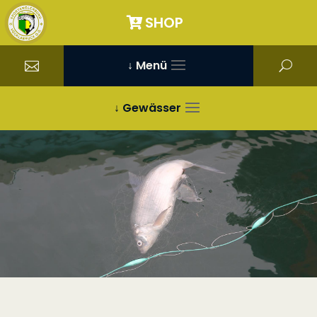
SHOP
↓ Menü
↓ Gewässer