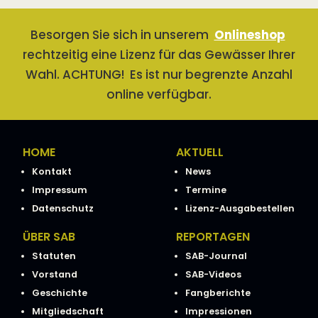
Besorgen Sie sich in unserem
Onlineshop
rechtzeitig eine Lizenz für das Gewässer Ihrer
Wahl. ACHTUNG! Es ist nur begrenzte Anzahl
online verfügbar.
HOME
AKTUELL
Kontakt
News
Impressum
Termine
Datenschutz
Lizenz-Ausgabestellen
ÜBER SAB
REPORTAGEN
Statuten
SAB-Journal
Vorstand
SAB-Videos
Geschichte
Fangberichte
Mitgliedschaft
Impressionen