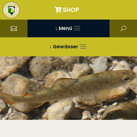
SHOP
↓ Menü
↓ Gewässer