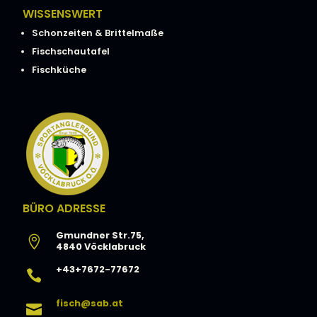
WISSENSWERT
Schonzeiten & Brittelmaße
Fischschautafel
Fischküche
BÜRO ADRESSE
Gmundner Str.75,

4840 Vöcklabruck
+43+7672-77672

fisch@sab.at
