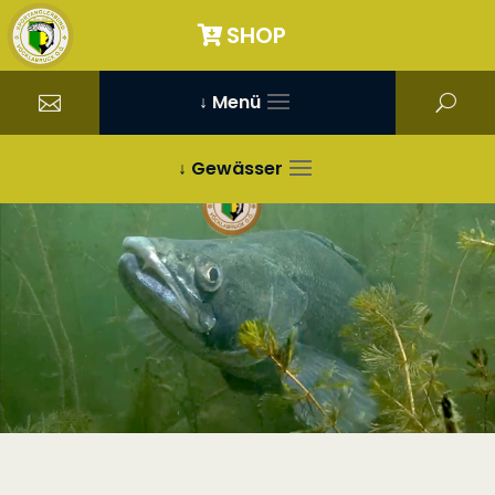
SHOP
↓ Menü
↓ Gewässer