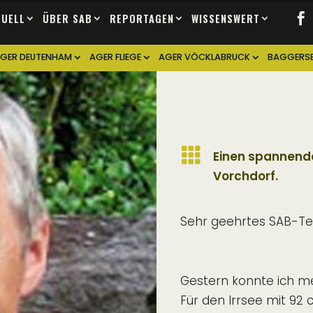
TUELL
ÜBER SAB
REPORTAGEN
WISSENSWERT
GER DEUTENHAM
AGER FLIEGE
AGER VÖCKLABRUCK
BAGGERSE

Einen spannende
Vorchdorf.
Sehr geehrtes SAB-T
Gestern konnte ich me
Für den Irrsee mit 92 