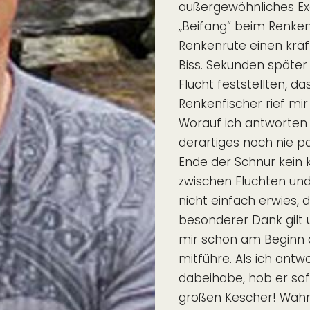
außergewöhnliches Exe
„Beifang“ beim Renken
Renkenrute einen kräf
Biss. Sekunden später
Flucht feststellten, d
Renkenfischer rief mi
Worauf ich antworten m
derartiges noch nie pa
Ende der Schnur kein kl
zwischen Fluchten und
nicht einfach erwies,
besonderer Dank gilt
mir schon am Beginn de
mitführe. Als ich ant
dabeihabe, hob er sofo
großen Kescher! Währe