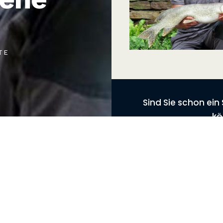
TE
Sind Sie schon ei
kö
S
ÜBER SAB
REPORTAGEN
Statuten
SAB-Journal
Vorstand
SAB-Videos