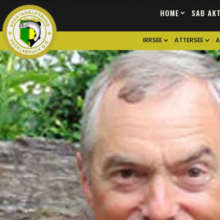
HOME
SAB AK
IRRSEE
ATTERSEE
A