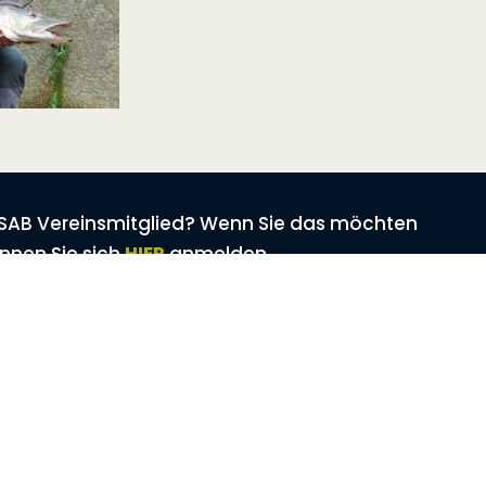
n SAB Vereinsmitglied? Wenn Sie das möchten
nnen Sie sich
HIER
anmelden
chonzeiten & Brittelmaße
WISSENSWERT
Fischschautafel
Schonzeiten & Brittelmaße
Fischschautafel