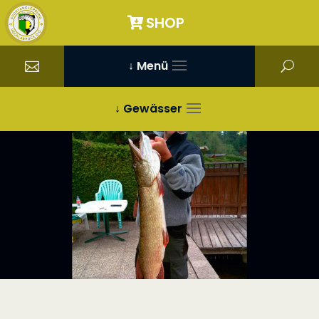
SHOP
↓ Menü
↓ Gewässer