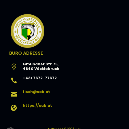
BÜRO ADRESSE
Gmundner Str.75,

4840 Vöcklabruck
+43+7672-77672

fisch@sab.at

https://sab.at

Copyright © 2026 SAB