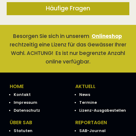
Häufige Fragen
Besorgen Sie sich in unserem
Onlineshop
rechtzeitig eine Lizenz für das Gewässer Ihrer
Wahl. ACHTUNG! Es ist nur begrenzte Anzahl
online verfügbar.
HOME
AKTUELL
Kontakt
News
Impressum
Termine
Datenschutz
Lizenz-Ausgabestellen
ÜBER SAB
REPORTAGEN
Statuten
SAB-Journal