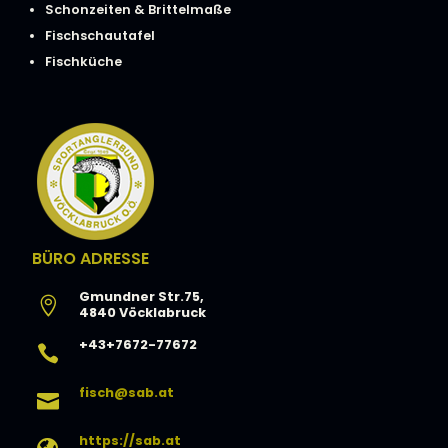
Schonzeiten & Brittelmaße
Fischschautafel
Fischküche
BÜRO ADRESSE
Gmundner Str.75,

4840 Vöcklabruck
+43+7672-77672

fisch@sab.at

https://sab.at