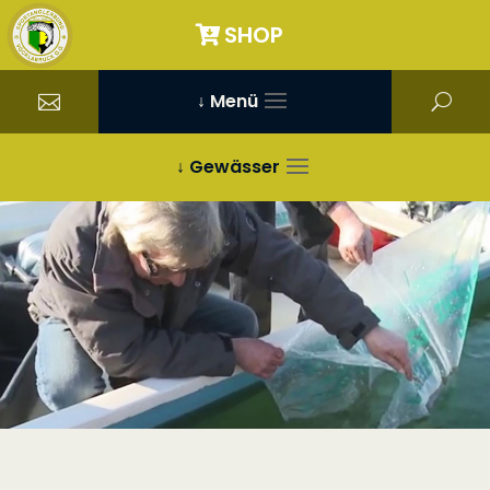
SHOP
↓ Menü
↓ Gewässer