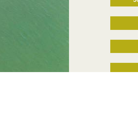
Besorgen Sie sich i
das Gewässer Ihrer Wa
ÜBER SAB
REPORTAGEN
Statuten
SAB-Journal
Vorstand
SAB-Videos