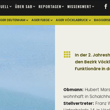
TUELL
ÜBER SAB
REPORTAGEN
WISSENSWERT
GER DEUTENHAM
AGER FLIEGE
AGER VÖCKLABRUCK
BAGGERSE

In der 2. Jahr
den Bezirk Vöck
Funktionäre in 
Obmann:
Hubert Mars
wohnhaft in Schalchh
Stellvertreter:
Franz W