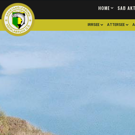
HOME
SAB AK
IRRSEE
ATTERSEE
A