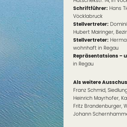
Hatschekstr. 14, in Vö
Schriftführer:
Hans Tic
Vöcklabruck
Stellvertreter:
Dominik
Hubert Mairinger, Be
Stellvertreter:
Hermann
wohnhaft in Regau
Repräsentatsions – u
in Regau
Als weitere Ausschus
Franz Schmid, Siedlun
Heinrich Mayrhofer, K
Fritz Brandenburger, W
Johann Schernhammer