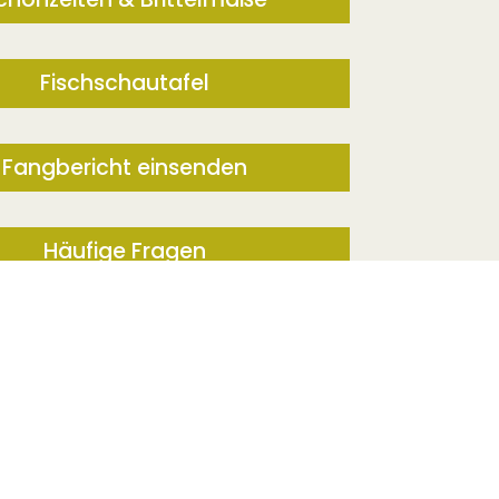
Fischschautafel
Fangbericht einsenden
Häufige Fragen
n unserem
Onlineshop
rechtzeitig eine Lizenz für
hl. ACHTUNG! Es ist nur begrenzte Anzahl online
WISSENSWERT
verfügbar.
Schonzeiten & Brittelmaße
Fischschautafel