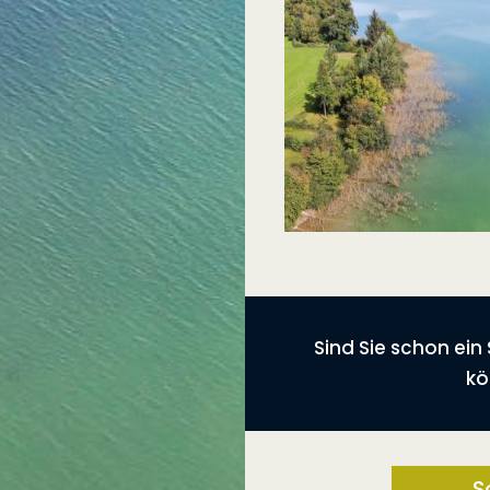
Sind Sie schon ei
kö
S