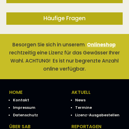
Häufige Fragen
Besorgen Sie sich in unserem
Onlineshop
rechtzeitig eine Lizenz für das Gewässer Ihrer
Wahl. ACHTUNG! Es ist nur begrenzte Anzahl
online verfügbar.
HOME
AKTUELL
Kontakt
News
Impressum
Termine
Datenschutz
Lizenz-Ausgabestellen
ÜBER SAB
REPORTAGEN