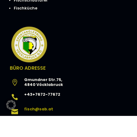
Fischschautafel
Fischküche
BÜRO ADRESSE
Gmundner Str.75,

4840 Vöcklabruck
+43+7672-77672

fisch@sab.at

https://sab.at
