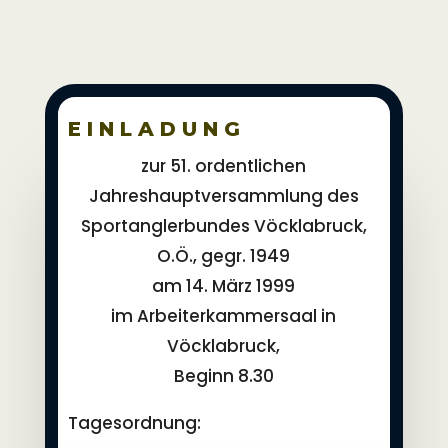
E I N L A D U N G
zur 51. ordentlichen
Jahreshauptversammlung des
Sportanglerbundes Vöcklabruck,
O.Ö., gegr. 1949
am 14. März 1999
im Arbeiterkammersaal in
Vöcklabruck,
Beginn 8.30
Tagesordnung: