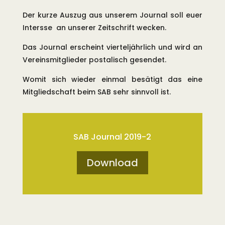
muss sich gewehrt werden. Aber es
Der kurze Auszug aus unserem Journal soll euer
scheint augenscheinlich so, als ob
Intersse an unserer Zeitschrift wecken.
bestehende Rechte und das
Das Journal erscheint vierteljährlich und wird an
Eigentum einer schleichenden
Vereinsmitglieder postalisch gesendet.
Enteignung entgegenschreiten. Wir
Womit sich wieder einmal besätigt das eine
wollen hier gar nicht zu sehr ins
Mitgliedschaft beim SAB sehr sinnvoll ist.
Detail gehen, aber es gibt zu dieser
Sache Gutachten, auch von
Fischereisachverständigen, die sind
SAB Journal 2019-2
fast nicht nachvollziehbar. Aber
anscheinend ist es auch in der
Download
Fischerei so, wenig überraschend,
dass der Feind im eigenen Hause
sitzt.