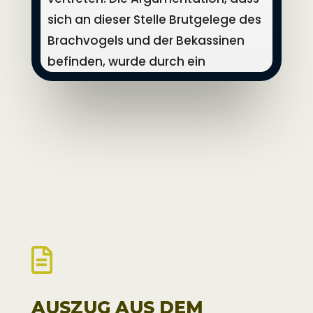
sich an dieser Stelle Brutgelege des
Brachvogels und der Bekassinen
befinden, wurde durch ein
Gutachten widerlegt. Ganz im
Gegenteil. Die Anzahl der Brutpaare
des Brachvogels ist im Steigen. Es
war auch keinerlei Brutaktivität des
Brachvogels an dieser Uferregion zu
beobachten. Der
naturschutzrechtliche Schutzzweck,
im Hinblick auf die
Brachvogelbestände, wird daher

durch diese
Ausnahmegenehmigung nicht
AUSZUG AUS DEM