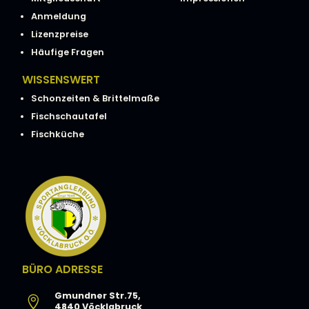
Naturschutzabteilung des Landes
Anmeldung
O.Ö. Ab sofort kann an dieser Stelle
Lizenzpreise
der Fischerei wieder ganzjährig
Häufige Fragen
nachgegangen werden.
WISSENSWERT
Schonzeiten & Brittelmaße
Fischschautafel
Fischküche
BÜRO ADRESSE
Gmundner Str.75,

4840 Vöcklabruck