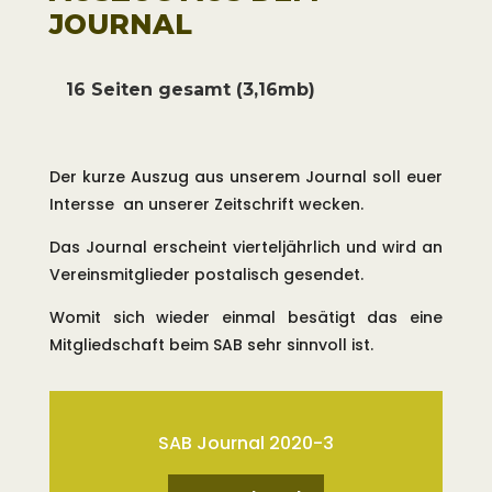
beeinträchtigt.
JOURNAL
Die Ausnahmegenehmigung
bezieht sich auf das
16 Seiten gesamt (3,16mb)
Ufergrundstück an der Mündung
des Iltisbaches im
Der kurze Auszug aus unserem Journal soll euer
Naturschutzgebiet Irrsee Südmoor.
Intersse an unserer Zeitschrift wecken.
Entlang der Uferlinie darf ein max. 3
m breiter Streifen von Anglern zur
Das Journal erscheint vierteljährlich und wird an
Vereinsmitglieder postalisch gesendet.
rechtmäßigen Ausübung der
Fischerei genutzt werden.
Womit sich wieder einmal besätigt das eine
Mitgliedschaft beim SAB sehr sinnvoll ist.
Auch der Schilfbestand wurde in
den letzten Jahren durch die
fischereilichen Aktivitäten nicht
SAB Journal 2020-3
beeinträchtig.