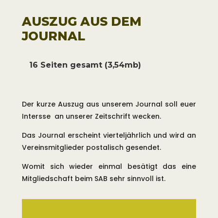
seine Geheimnisse. Es muss auch
AUSZUG AUS DEM
einmal gesagt werden, dass das
JOURNAL
Laichfischen keinesfalls eine
Rekordjagd ist. Das menschliche
Streben nach immer mehr Ertrag,
16 Seiten gesamt (3,54mb)
hat bei dieser Fischerei nichts
verloren. Gerade bei dieser
Der kurze Auszug aus unserem Journal soll euer
nachhaltigen Laichfischerei steht
Intersse an unserer Zeitschrift wecken.
das natürliche Ablaichen an erster
Das Journal erscheint vierteljährlich und wird an
Stelle.
Vereinsmitglieder postalisch gesendet.
Wir begleiten die ablaichenden
Womit sich wieder einmal besätigt das eine
Maränen mit unseren Hegenen und
Mitgliedschaft beim SAB sehr sinnvoll ist.
entnehmen nur einen winzigen
Anteil des anfallenden Laiches.