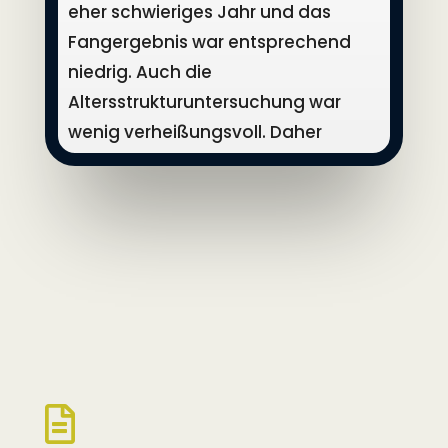
eher schwieriges Jahr und das
Fangergebnis war entsprechend
niedrig. Auch die
Altersstrukturuntersuchung war
wenig verheißungsvoll. Daher
waren auch die Erwartungen nicht
so hoch. Aber der Verlauf des
Laichfischens war, trotz dieser
Prognosen, mehr als
zufriedenstellend. Der Irrsee und
seine Bewohner zeigten wieder
einmal, dass ein Gewässer nicht
durch Fangergebnisse und
Untersuchungen steuerbar ist. Der

See hat Gott sei Dank noch immer