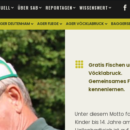
TUELL
ÜBER SAB
REPORTAGEN
WISSENSWERT
GER DEUTENHAM
AGER FLIEGE
AGER VÖCKLABRUCK
BAGGERSE

Gratis Fischen 
Vöcklabruck.
Gemeinsames Fi
kennenlernen.
Unter diesem Motto fan
Kinder bis 14. Jahre a