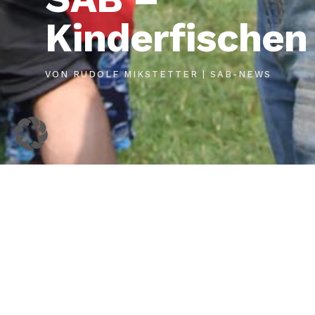
Kinderfischen
VON
RUDOLF MIKSTETTER
|
SAB-NEWS
HOME
AKTUELL
Kontakt
News
Impressum
Termine