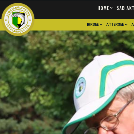
HOME
SAB AK
IRRSEE
ATTERSEE
A