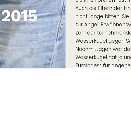
die ihre Forellen fast
Auch die Eltern der Ki
 2015
nicht lange bitten. Sie
zur Angel. Erwähnenswe
Zahl der teilnehmend
Wasserkugel gegen Sm
Nachmittagen war der 
Wasserkugel hat ja ung
Zumindest für angehe
auch die Verpflegung 
Unsere Damen verteil
Kinder. Vielen Dank an
Unserem Veranstaltun
ÜBER SAB
REPORTAGEN
Forellen gegrillt und
Statuten
SAB-Journal
verzehrt. Mit gegrillt
Vorstand
SAB-Videos