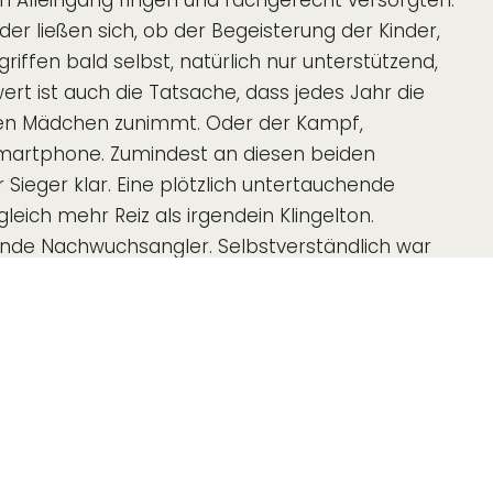
 im Alleingang fingen und fachgerecht versorgten.
nder ließen sich, ob der Begeisterung der Kinder,
 griffen bald selbst, natürlich nur unterstützend,
rt ist auch die Tatsache, dass jedes Jahr die
en Mädchen zunimmt. Oder der Kampf,
artphone. Zumindest an diesen beiden
Sieger klar. Eine plötzlich untertauchende
leich mehr Reiz als irgendein Klingelton.
nde Nachwuchsangler. Selbstverständlich war
der Kinder während des Fischens gewährleistet.
ten ausreichend Wasser und Fruchtsäfte an die
 dieser Stelle für dieses Engagement.
gsmotto folgend wurden anschließend die
WISSENSWERT
 von den Teilnehmern mit großem Appetit
Schonzeiten & Brittelmaße
em Fisch und kalten Getränken endete das
Fischschautafel