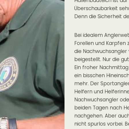
Hallenbadteich ist auf
Überschaubarkeit sehr
Denn die Sicherheit de
Bei idealem Anglerwet
Forellen und Karpfen
die Nachwuchsangler 
beigestellt. Nur die g
Ein froher Nachmittag
ein bisschen Hineinsc
mehr. Der Sportangle
Helfern und Helferinn
Nachwuchsangler oder
beiden Tagen nach Her
nachgehen. Aber auch
nicht spurlos vorbei.