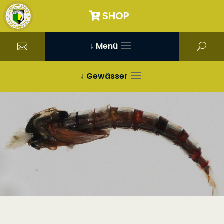
SHOP
↓ Menü
↓ Gewässer