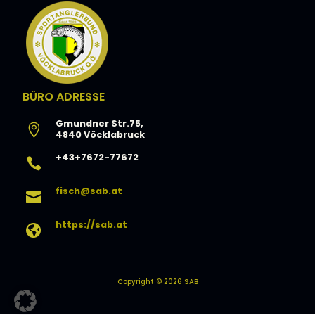
BÜRO ADRESSE
Gmundner Str.75,

4840 Vöcklabruck
+43+7672-77672

fisch@sab.at

https://sab.at

Copyright © 2026 SAB