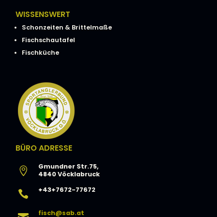
WISSENSWERT
Schonzeiten & Brittelmaße
Fischschautafel
Fischküche
BÜRO ADRESSE
Gmundner Str.75,

4840 Vöcklabruck
+43+7672-77672

fisch@sab.at